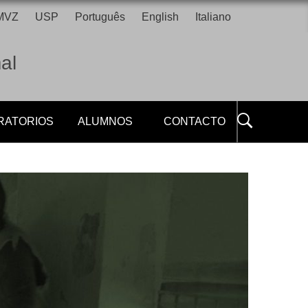
FMVZ
USP
Português
English
Italiano
al
RATORIOS
ALUMNOS
CONTACTO